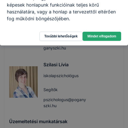
képesek honlapunk funkcióinak teljes körű
Szádvári Lászlóné
használatára, vagy a honlap a tervezettől eltérően
fejlesztő pedagógus
fog működni böngészőjében.
Segítők
További lehetőségek
Mindet elfogadom
szadvari.laszlone@po
ganyszki.hu
Szilasi Lívia
iskolapszichológus
Segítők
pszichologus@pogany
szki.hu
Üzemeltetési munkatársak