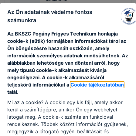
Az Ön adatainak védelme fontos
Adminisztratív
számunkra
info@poganyszki.hu
06-1-290-0642 / 111
Az BKSZC Pogány Frigyes Technikum honlapja
cookie-k (sütik) formájában információkat tárol az
Ön böngészésre használt eszközén, amely
Kátai Veronika
információk személyes adatnak minősülhetnek. Az
adminisztrátor
alábbiakban lehetősége van dönteni arról, hogy
mely típusú cookie-k alkalmazását kívánja
Adminisztratív
engedélyezni. A cookie-k alkalmazásáról
teljeskörű információkat a
Cookie tájékoztatóban
katai.veronika@pogan
talál.
yszki.hu
Mi az a cookie? A cookie egy kis fájl, amely akkor
Technikai munkatársak
kerül a számítógépre, amikor Ön egy webhelyet
látogat meg. A cookie-k számtalan funkcióval
rendelkeznek. Többek között információt gyűjtenek,
Illés Kálmán
megjegyzik a látogató egyéni beállításait és