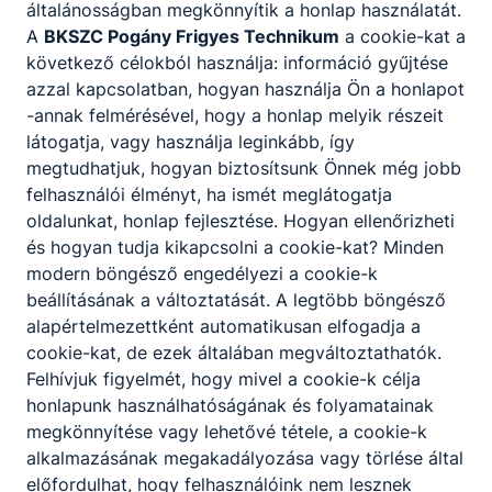
általánosságban megkönnyítik a honlap használatát.
rendszerüzemeltető
A
BKSZC Pogány Frigyes Technikum
a cookie-kat a
következő célokból használja: információ gyűjtése
Technikai
azzal kapcsolatban, hogyan használja Ön a honlapot
-annak felmérésével, hogy a honlap melyik részeit
illes.kalman@poganys
zki.hu
látogatja, vagy használja leginkább, így
06-1-290-0642 / 131
megtudhatjuk, hogyan biztosítsunk Önnek még jobb
felhasználói élményt, ha ismét meglátogatja
oldalunkat, honlap fejlesztése. Hogyan ellenőrizheti
Dajka Lajos
és hogyan tudja kikapcsolni a cookie-kat? Minden
oktatástechnikus
modern böngésző engedélyezi a cookie-k
beállításának a változtatását. A legtöbb böngésző
Technikai
alapértelmezettként automatikusan elfogadja a
cookie-kat, de ezek általában megváltoztathatók.
fekete.milan@poganys
Felhívjuk figyelmét, hogy mivel a cookie-k célja
zki.hu
honlapunk használhatóságának és folyamatainak
megkönnyítése vagy lehetővé tétele, a cookie-k
Segítők
alkalmazásának megakadályozása vagy törlése által
előfordulhat, hogy felhasználóink nem lesznek