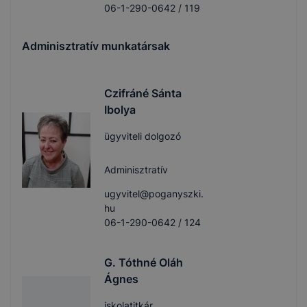
06-1-290-0642 / 119
Adminisztratív munkatársak
Czifráné Sánta
Ibolya
ügyviteli dolgozó
Adminisztratív
ugyvitel@poganyszki.
hu
06-1-290-0642 / 124
G. Tóthné Oláh
Ágnes
iskolatitkár