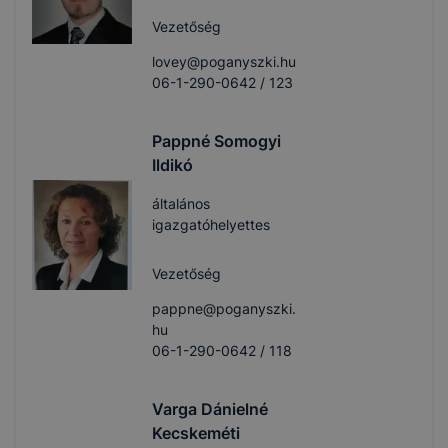
Vezetőség
lovey@poganyszki.hu
06-1-290-0642 / 123
Pappné Somogyi
Ildikó
általános
igazgatóhelyettes
Vezetőség
pappne@poganyszki.
hu
06-1-290-0642 / 118
Varga Dánielné
Kecskeméti