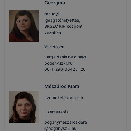
Georgina
tanügyi
igazgatóhelyettes,
BKSZC KIP központ
vezetője
Vezetőség
varga.danielne.gina@
poganyszki.hu
06-1-290-0642 / 120
Mészáros Klára
üzemeltetési vezető
Üzemeltetés
poganymeszarosklara
@poganyszki.hu