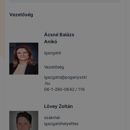
Vezetőség
Ácsné Balázs
Anikó
igazgató
Vezetőség
igazgato@poganyszki
.hu
06-1-290-0642 / 116
Lövey Zoltán
szakmai
igazgatóhelyettes