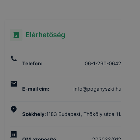
Elérhetőség
Telefon
:
06-1-290-0642
E-mail cím
:
info@poganyszki.hu
Székhely
:
1183 Budapest, Thököly utca 11.
OM azonosító
:
203032/012