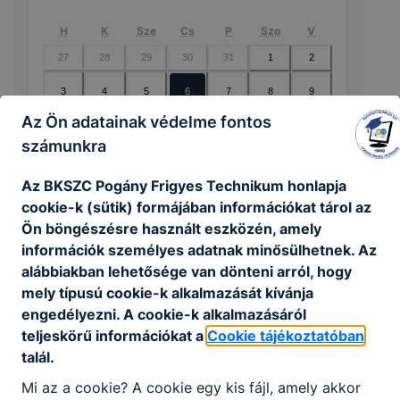
H
K
Sze
Cs
P
Szo
V
27
28
29
30
31
1
2
3
4
5
6
7
8
9
Az Ön adatainak védelme fontos
10
11
12
13
14
15
16
számunkra
17
18
19
20
21
22
23
24
25
26
27
28
29
30
Az BKSZC Pogány Frigyes Technikum honlapja
cookie-k (sütik) formájában információkat tárol az
31
1
2
3
4
5
6
Ön böngészésre használt eszközén, amely
információk személyes adatnak minősülhetnek. Az
alábbiakban lehetősége van dönteni arról, hogy
mely típusú cookie-k alkalmazását kívánja
engedélyezni. A cookie-k alkalmazásáról
🔎 Nincsenek események ebben a
teljeskörű információkat a
Cookie tájékoztatóban
hónapban
talál.
Mi az a cookie? A cookie egy kis fájl, amely akkor