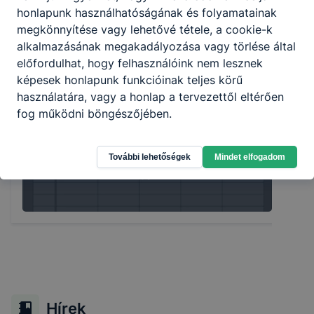
honlapunk használhatóságának és folyamatainak
megkönnyítése vagy lehetővé tétele, a cookie-k
SZAKKÉPZÉS 4.0
alkalmazásának megakadályozása vagy törlése által
előfordulhat, hogy felhasználóink nem lesznek
képesek honlapunk funkcióinak teljes körű
használatára, vagy a honlap a tervezettől eltérően
fog működni böngészőjében.
Órarend május 4-
További lehetőségek
Mindet elfogadom
től
Hírek