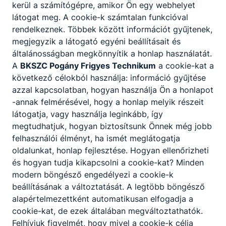
kerül a számítógépre, amikor Ön egy webhelyet
látogat meg. A cookie-k számtalan funkcióval
rendelkeznek. Többek között információt gyűjtenek,
megjegyzik a látogató egyéni beállításait és
általánosságban megkönnyítik a honlap használatát.
A
BKSZC Pogány Frigyes Technikum
a cookie-kat a
következő célokból használja: információ gyűjtése
azzal kapcsolatban, hogyan használja Ön a honlapot
-annak felmérésével, hogy a honlap melyik részeit
látogatja, vagy használja leginkább, így
megtudhatjuk, hogyan biztosítsunk Önnek még jobb
felhasználói élményt, ha ismét meglátogatja
oldalunkat, honlap fejlesztése. Hogyan ellenőrizheti
és hogyan tudja kikapcsolni a cookie-kat? Minden
ISKOLÁNK
modern böngésző engedélyezi a cookie-k
ÁLLÁSAJÁNLATAI
beállításának a változtatását. A legtöbb böngésző
alapértelmezettként automatikusan elfogadja a
cookie-kat, de ezek általában megváltoztathatók.
Felhívjuk figyelmét, hogy mivel a cookie-k célja