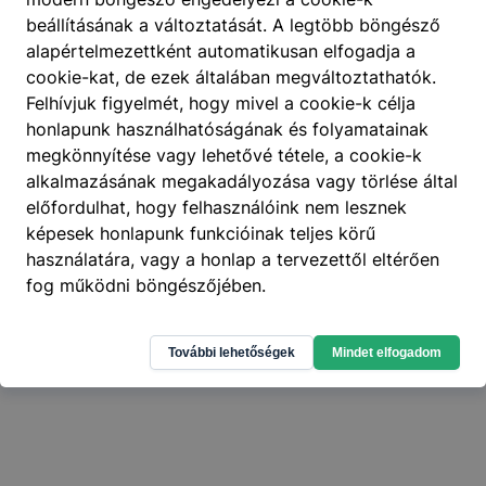
beállításának a változtatását. A legtöbb böngésző
alapértelmezettként automatikusan elfogadja a
cookie-kat, de ezek általában megváltoztathatók.
Felhívjuk figyelmét, hogy mivel a cookie-k célja
honlapunk használhatóságának és folyamatainak
megkönnyítése vagy lehetővé tétele, a cookie-k
alkalmazásának megakadályozása vagy törlése által
404
előfordulhat, hogy felhasználóink nem lesznek
A keresett oldal nem található
.
képesek honlapunk funkcióinak teljes körű
használatára, vagy a honlap a tervezettől eltérően
fog működni böngészőjében.
További lehetőségek
Mindet elfogadom