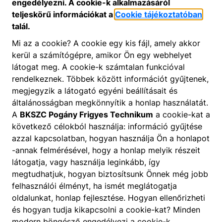
engedélyezni. A cookie-k alkalmazásáról
teljeskörű információkat a
Cookie tájékoztatóban
talál.
Mi az a cookie? A cookie egy kis fájl, amely akkor
kerül a számítógépre, amikor Ön egy webhelyet
látogat meg. A cookie-k számtalan funkcióval
rendelkeznek. Többek között információt gyűjtenek,
megjegyzik a látogató egyéni beállításait és
általánosságban megkönnyítik a honlap használatát.
A
BKSZC Pogány Frigyes Technikum
a cookie-kat a
következő célokból használja: információ gyűjtése
azzal kapcsolatban, hogyan használja Ön a honlapot
-annak felmérésével, hogy a honlap melyik részeit
látogatja, vagy használja leginkább, így
megtudhatjuk, hogyan biztosítsunk Önnek még jobb
felhasználói élményt, ha ismét meglátogatja
oldalunkat, honlap fejlesztése. Hogyan ellenőrizheti
és hogyan tudja kikapcsolni a cookie-kat? Minden
modern böngésző engedélyezi a cookie-k