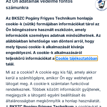
Az Ön adatainak védelme fontos
számunkra
Az BKSZC Pogány Frigyes Technikum honlapja
cookie-k (sütik) formájában információkat tárol az
Ön böngészésre használt eszközén, amely
információk személyes adatnak minősülhetnek. Az
Pogánysuli X Minecraft
alábbiakban lehetősége van dönteni arról, hogy
2022. december 7.
pogi
mely típusú cookie-k alkalmazását kívánja
engedélyezni. A cookie-k alkalmazásáról
teljeskörű információkat a
Cookie tájékoztatóban
talál.
Mi az a cookie? A cookie egy kis fájl, amely akkor
kerül a számítógépre, amikor Ön egy webhelyet
látogat meg. A cookie-k számtalan funkcióval
rendelkeznek. Többek között információt gyűjtenek,
megjegyzik a látogató egyéni beállításait és
általánosságban megkönnyítik a honlap használatát.
A
BKSZC Pogány Frigyes Technikum
a cookie-kat a