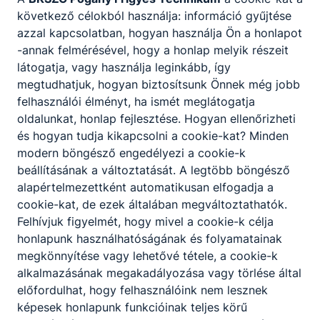
Foksányban jártunk
következő célokból használja: információ gyűjtése
2022. december 7.
pogi
azzal kapcsolatban, hogyan használja Ön a honlapot
-annak felmérésével, hogy a honlap melyik részeit
látogatja, vagy használja leginkább, így
megtudhatjuk, hogyan biztosítsunk Önnek még jobb
felhasználói élményt, ha ismét meglátogatja
oldalunkat, honlap fejlesztése. Hogyan ellenőrizheti
és hogyan tudja kikapcsolni a cookie-kat? Minden
modern böngésző engedélyezi a cookie-k
beállításának a változtatását. A legtöbb böngésző
alapértelmezettként automatikusan elfogadja a
cookie-kat, de ezek általában megváltoztathatók.
Halhatatlanok
Felhívjuk figyelmét, hogy mivel a cookie-k célja
2022. december 6.
pogi
honlapunk használhatóságának és folyamatainak
megkönnyítése vagy lehetővé tétele, a cookie-k
alkalmazásának megakadályozása vagy törlése által
előfordulhat, hogy felhasználóink nem lesznek
képesek honlapunk funkcióinak teljes körű