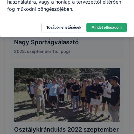
használatára, vagy a honlap a tervezettől eltérően
fog működni böngészőjében.
További lehetőségek
Mindet elfogadom
Nagy Sportágválasztó
2022. szeptember 15.
pogi
Osztálykirándulás 2022 szeptember