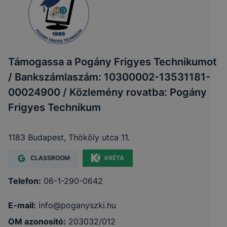
Támogassa a Pogány Frigyes Technikumot
/ Bankszámlaszám: 10300002-13531181-
00024900 / Közlemény rovatba: Pogány
Frigyes Technikum
1183 Budapest, Thököly utca 11.
CLASSROOM
KRÉTA
Telefon:
06-1-290-0642
E-mail:
info@poganyszki.hu
OM azonosító:
203032/012