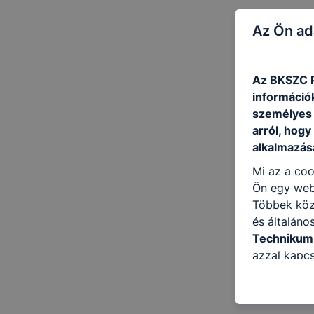
Az Ön ad
Az BKSZC P
információ
személyes 
arról, hogy
alkalmazásá
Mi az a coo
Ön egy web
Többek közö
és általáno
Technikum
azzal kapcs
honlap mely
hogyan bizt
oldalunkat,