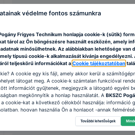
Tevékenységre, működésre vonatkozó adatok
atainak védelme fontos számunkra
MUNKAVÉDELMI ÉS TŰZVÉDELMI SZABÁL
ogány Frigyes Technikum honlapja cookie-k (sütik) form
MUNKAVÉDELMI SZABÁLYZAT
kat tárol az Ön böngészésre használt eszközén, amely in
adatnak minősülhetnek. Az alábbiakban lehetősége van 
TŰZVÉDELMI SZABÁLYZAT
 mely típusú cookie-k alkalmazását kívánja engedélyezni.
ról teljeskörű információkat a
Cookie tájékoztatóban
talá
kie? A cookie egy kis fájl, amely akkor kerül a számítógép
FENNTARTÓ ADATAI:
helyet látogat meg. A cookie-k számtalan funkcióval rend
tt információt gyűjtenek, megjegyzik a látogató egyéni beá
Név:
Kulturális és Innovációs Minisztérium
sságban megkönnyítik a honlap használatát. A
BKSZC Pogá
Székhely:
1054 Budapest, Szemere utca 6.
a cookie-kat a következő célokból használja: információ g
olatban, hogyan használja Ön a honlapot -annak felmérésé
Típus:
állami szervezet
ik részeit látogatja, vagy használja leginkább, így megtudh
További lehetőségek
Mind
osítsunk Önnek még jobb felhasználói élményt, ha ismét m
 honlap fejlesztése. Hogyan ellenőrizheti és hogyan tudja k