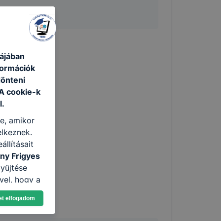
YZAT:
ájában
formációk
dönteni
 A cookie-k
l.
re, amikor
elkeznek.
llításait
ny Frigyes
yűjtése
vel, hogy a
atjuk,
et elfogadom
eglátogatja
ikapcsolni a