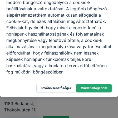
modern böngésző engedélyezi a cookie-k
Támogassa a
beállításának a változtatását. A legtöbb böngésző
alapértelmezettként automatikusan elfogadja a
Pogány Frigyes
cookie-kat, de ezek általában megváltoztathatók.
Technikumot /
Felhívjuk figyelmét, hogy mivel a cookie-k célja
Bankszámlaszám:
honlapunk használhatóságának és folyamatainak
10300002-
megkönnyítése vagy lehetővé tétele, a cookie-k
alkalmazásának megakadályozása vagy törlése által
13531181-
előfordulhat, hogy felhasználóink nem lesznek
00024900 /
képesek honlapunk funkcióinak teljes körű
Közlemény
használatára, vagy a honlap a tervezettől eltérően
rovatba: Pogány
fog működni böngészőjében.
Frigyes
Technikum
További lehetőségek
Mindet elfogadom
1183 Budapest,
Thököly utca 11.