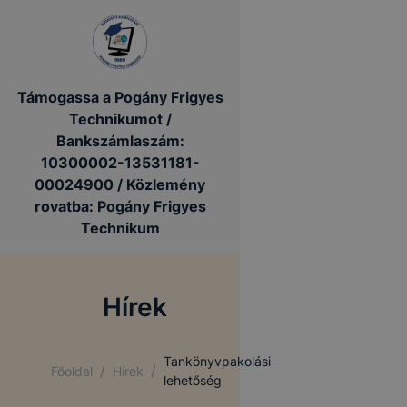
Támogassa a Pogány Frigyes
Technikumot /
Bankszámlaszám:
10300002-13531181-
00024900 / Közlemény
rovatba: Pogány Frigyes
Technikum
Hírek
Tankönyvpakolási
/
/
Főoldal
Hírek
lehetőség