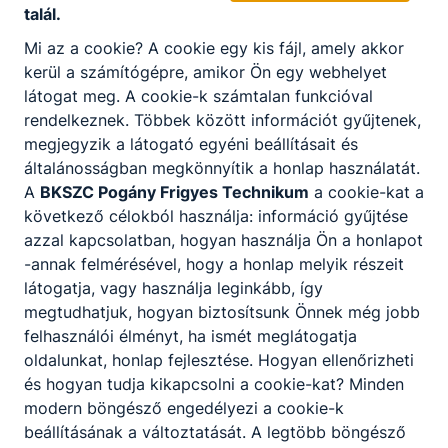
talál.
Mi az a cookie? A cookie egy kis fájl, amely akkor
kerül a számítógépre, amikor Ön egy webhelyet
látogat meg. A cookie-k számtalan funkcióval
rendelkeznek. Többek között információt gyűjtenek,
megjegyzik a látogató egyéni beállításait és
általánosságban megkönnyítik a honlap használatát.
A
BKSZC Pogány Frigyes Technikum
a cookie-kat a
következő célokból használja: információ gyűjtése
Beiratkozás 2026
azzal kapcsolatban, hogyan használja Ön a honlapot
-annak felmérésével, hogy a honlap melyik részeit
Beiratkozás a 2026/27-es
tanévre
látogatja, vagy használja leginkább, így
megtudhatjuk, hogyan biztosítsunk Önnek még jobb
2026. jún. 11.
pogi
felhasználói élményt, ha ismét meglátogatja
oldalunkat, honlap fejlesztése. Hogyan ellenőrizheti
és hogyan tudja kikapcsolni a cookie-kat? Minden
modern böngésző engedélyezi a cookie-k
beállításának a változtatását. A legtöbb böngésző