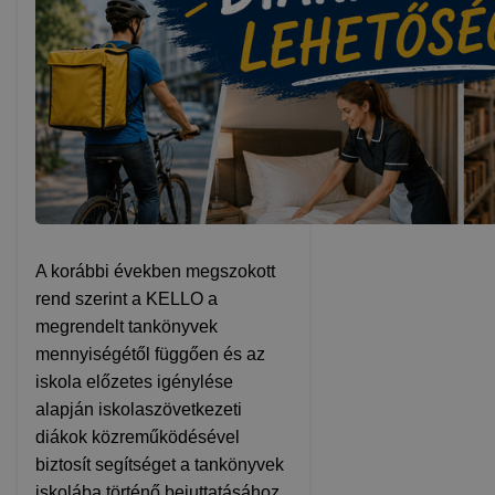
A korábbi években megszokott
rend szerint a KELLO a
megrendelt tankönyvek
mennyiségétől függően és az
iskola előzetes igénylése
alapján iskolaszövetkezeti
diákok közreműködésével
biztosít segítséget a tankönyvek
iskolába történő bejuttatásához