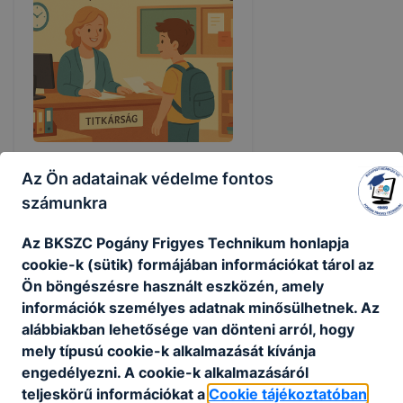
Az Ön adatainak védelme fontos
NYÁRI VAKÁCIÓ ALATTI
ÜGYELETI REND 2026
számunkra
Nyári vakáció alatti ügyeleti rend
Az BKSZC Pogány Frigyes Technikum honlapja
szerdai napokon 8.00-tól -
cookie-k (sütik) formájában információkat tárol az
14.00-óráig személyes vagy
Ön böngészésre használt eszközén, amely
online formában
információk személyes adatnak minősülhetnek. Az
alábbiakban lehetősége van dönteni arról, hogy
2026. jún. 28.
pogi
mely típusú cookie-k alkalmazását kívánja
engedélyezni. A cookie-k alkalmazásáról
teljeskörű információkat a
Cookie tájékoztatóban