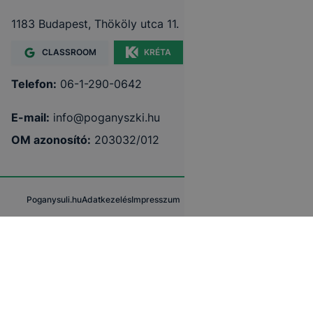
1183 Budapest, Thököly utca 11.
CLASSROOM
KRÉTA
Telefon:
06-1-290-0642
E-mail:
info@poganyszki.hu
OM azonosító:
203032/012
Poganysuli.hu
Adatkezelés
Impresszum